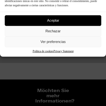
identificaciones únicas en este sitio. No consentir o retirar el consentimiento, puede
afectar negativamente a ciertas características y funciones.
Leistungsmerkmale:
Aceptar
Erhältlich in jeder Farbe
Rechazar
Verfügbar für alle dekorativen Platten
Modelle der Panespol-Reihe
Ver preferencias
Política de cookies
Privacy Statement
Möchten Sie
mehr
Informationen?