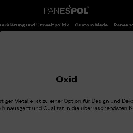
serklärung und Umweltpolitik
Custom Made
Panespo
>
> Oxid
og
Extras
Oxid
iger Metalle ist zu einer Option für Design und De
 hinausgeht und Qualität in die überraschendsten K