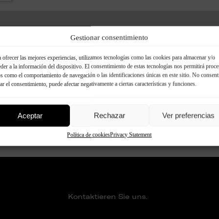
Gestionar consentimiento
e:
 ofrecer las mejores experiencias, utilizamos tecnologías como las cookies para almacenar y/o
der a la información del dispositivo. El consentimiento de estas tecnologías nos permitirá proce
 dekorativen Platten Modelle der
s como el comportamiento de navegación o las identificaciones únicas en este sitio. No consent
rar el consentimiento, puede afectar negativamente a ciertas características y funciones.
Aceptar
Rechazar
Ver preferencias
Política de cookies
Privacy Statement
Kontaktieren Sie uns.