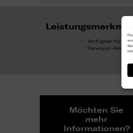
Leistungsmerkmal
Para
acce
Verfügbar für alle
dato
Panespol-Reihe
reti
Möchten Sie
mehr
Informationen?