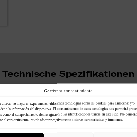
Technische Spezifikationen
Gestionar consentimiento
 ofrecer las mejores experiencias, utilizamos tecnologías como las cookies para almacenar y/o
Zubehör:
der a la información del dispositivo. El consentimiento de estas tecnologías nos permitirá proce
s como el comportamiento de navegación o las identificaciones únicas en este sitio. No consent
rar el consentimiento, puede afectar negativamente a ciertas características y funciones.
Klebstoff
Fugenmasse
Farbe f