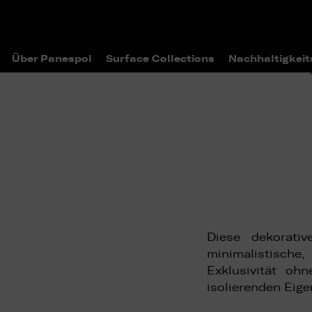
Über Panespol
Surface Collections
Nachhaltigkeit
>
>
Home
Surface Collections
Katal
Diese dekorati
minimalistisch
Exklusivität oh
isolierenden Eige