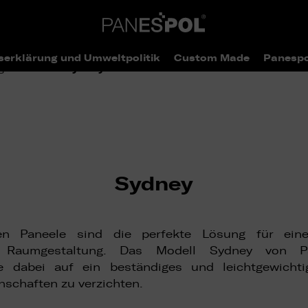
serklärung und Umweltpolitik
Custom Made
Panespo
>
> Sydney
og
Stones
Sydney
ven Paneele sind die perfekte Lösung für ein
e, Raumgestaltung. Das Modell Sydney von Pa
ne dabei auf ein beständiges und leichtgewichti
nschaften zu verzichten.