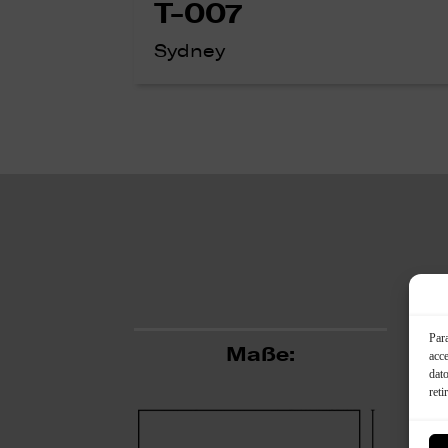
T-007
Sydney
Para
Maße:
acce
dato
reti