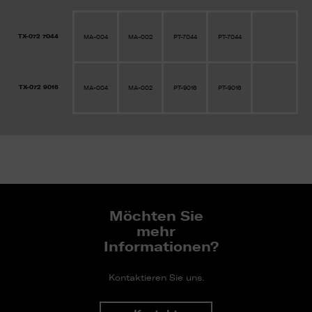
TX-072 7044
MA-004
MA-002
PT-7044
PT-7044
TX-072 9016
MA-004
MA-002
PT-9016
PT-9016
Möchten Sie
mehr
Informationen?
Kontaktieren Sie uns.