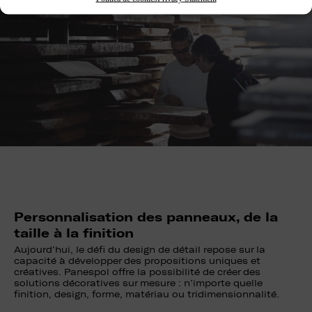
Personnalisation des panneaux, de la
taille à la finition
Aujourd’hui, le défi du design de détail repose sur la
capacité à développer des propositions uniques et
créatives. Panespol offre la possibilité de créer des
solutions décoratives sur mesure : n’importe quelle
finition, design, forme, matériau ou tridimensionnalité.