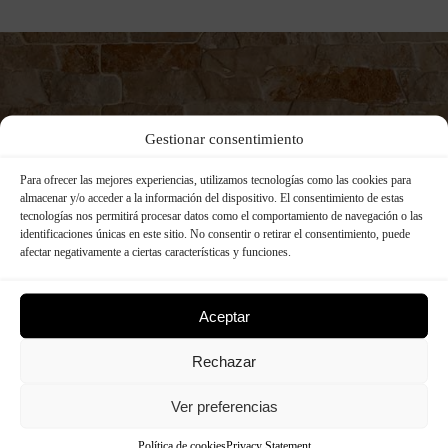
Fabricants de panneaux de
Gestionar consentimiento
polyuréthane brevetés
Para ofrecer las mejores experiencias, utilizamos tecnologías como las cookies para
almacenar y/o acceder a la información del dispositivo. El consentimiento de estas
Panespol est un pionnier dans le développement et la
tecnologías nos permitirá procesar datos como el comportamiento de navegación o las
protection par brevet de formulations basées sur des
identificaciones únicas en este sitio. No consentir o retirar el consentimiento, puede
revêtements polymères synthétiques de qualité
afectar negativamente a ciertas características y funciones.
supérieure et des systèmes de panneaux décoratifs
faciles à installer.
Aceptar
Rechazar
Ver preferencias
Política de cookies
Privacy Statement