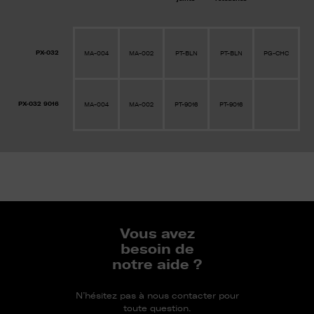
PX-032
MA-004
MA-002
PT-BLN
PT-BLN
PG-CHC
PX-032 9016
MA-004
MA-002
PT-9016
PT-9016
Vous avez
besoin de
notre aide ?
N’hésitez pas à nous contacter pour
toute question.