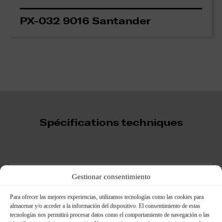
PX-032 9016 Santander
Spécifications techniques
Dimensions :
Gestionar consentimiento
Para ofrecer las mejores experiencias, utilizamos tecnologías como las cookies para
almacenar y/o acceder a la información del dispositivo. El consentimiento de estas
tecnologías nos permitirá procesar datos como el comportamiento de navegación o las