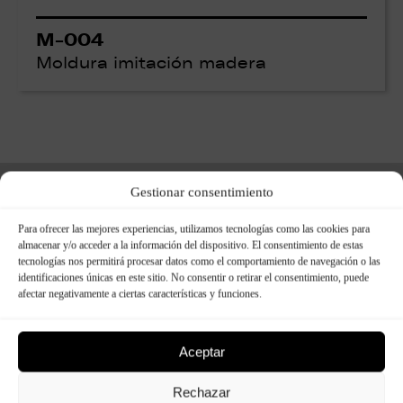
M-004
Moldura imitación madera
Gestionar consentimiento
Measures
Para ofrecer las mejores experiencias, utilizamos tecnologías como las cookies para
almacenar y/o acceder a la información del dispositivo. El consentimiento de estas
M-004: 100cm x 5cm x 4cm
tecnologías nos permitirá procesar datos como el comportamiento de navegación o las
identificaciones únicas en este sitio. No consentir o retirar el consentimiento, puede
afectar negativamente a ciertas características y funciones.
Aceptar
Rechazar