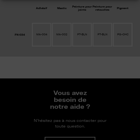
Peinture pour
Peinture pour
Adhésif
Mastic
Pigment
joints
retouches
MA-004
MA-002
PT-BLN
PT-BLN
PG-CHC
PX-034
Vous avez
besoin de
notre aide ?
N’hésitez pas à nous contacter pour
toute question.