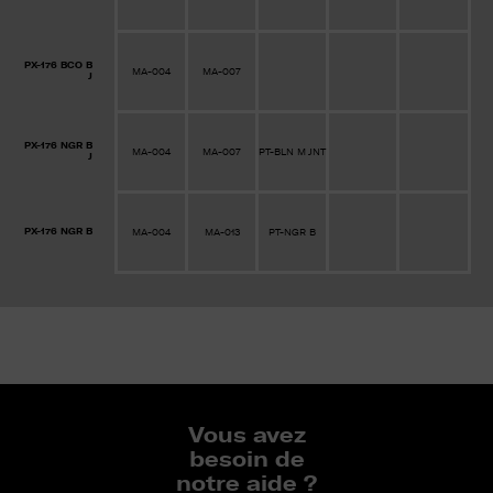
PX-176 BCO B
MA-004
MA-007
J
PX-176 NGR B
MA-004
MA-007
PT-BLN M JNT
J
PX-176 NGR B
MA-004
MA-013
PT-NGR B
Vous avez
besoin de
notre aide ?