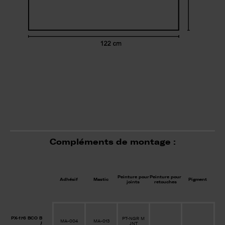
Compléments de montage :
Peinture pour
Peinture pour
Adhésif
Mastic
Pigment
joints
retouches
PX-176 BCO B
PT-NGR M
MA-004
MA-013
J
JNT