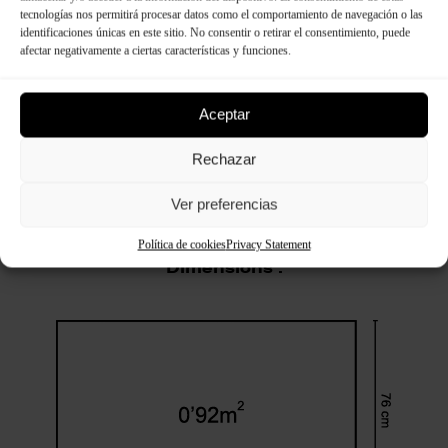
tecnologías nos permitirá procesar datos como el comportamiento de navegación o las
identificaciones únicas en este sitio. No consentir o retirar el consentimiento, puede
afectar negativamente a ciertas características y funciones.
Aceptar
Spécifications techniques
Rechazar
Ver preferencias
Política de cookies
Privacy Statement
Dimensions :