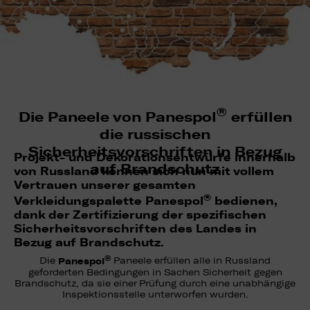
®
Die Paneele von Panespol
erfüllen
die russischen
Sicherheitsvorschriften in Bezug
Projekt- und Dekorationsentwürfe innerhalb
auf Brandschutz
von Russland können sich nun mit vollem
Vertrauen unserer gesamten
®
Verkleidungspalette
Panespol
bedienen,
dank der Zertifizierung der spezifischen
Sicherheitsvorschriften des Landes in
Bezug auf Brandschutz.
®
Panespol
Die
Paneele erfüllen alle in Russland
geforderten Bedingungen in Sachen Sicherheit gegen
Brandschutz, da sie einer Prüfung durch eine unabhängige
Inspektionsstelle unterworfen wurden.