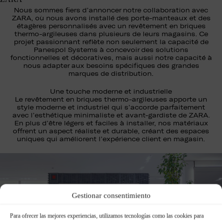
Nous sommes fiers d’annoncer notre collaboration avec
ZARA, où nous avons installé des porte-manteaux et des
étagères personnalisés avec un revêtement en briques
thermo-argileuses dans plusieurs de leurs magasins. Ce
projet passionnant reflète non seulement la capacité de
Panespol Systems à concevoir des solutions
fonctionnelles et décoratives, mais aussi notre capacité à
nous adapter aux besoins spécifiques des grandes
marques de distribution.
Une touche moderne et industrielle
Le revêtement en briques thermo-argileuses apporte un
style moderne et industriel qui s’accorde parfaitement
avec l’esthétique minimaliste et avant-gardiste de ZARA.
En plus d’être légers et faciles à installer, nos matériaux
offrent un aspect réaliste et durable, créant des espaces
uniques qui améliorent l’expérience client en magasin.
Gestionar consentimiento
Para ofrecer las mejores experiencias, utilizamos tecnologías como las cookies para