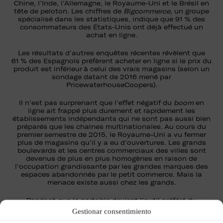
Chine, l’Inde, l’Allemagne, le Royaume-Uni et le Brésil en
tête de peloton. Les chiffres de
Bigcommerce,
un groupe
spécialisé dans les statistiques, indique que 91 % des
consommateurs des États-Unis ont déjà effectué un
achat en ligne.
Les résultats d’autres enquêtes récentes révèlent que
61 % des Espagnols préfèrent acheter en ligne si le prix du
produit est inférieur à celui des vrais magasins (selon un
sondage datant de 2016 mené par
PricewaterhouseCoopers).
Il n’est pas surprenant que l’effet négatif du
boom
en
ligne ait frappé plus durement et rapidement les
établissements indépendants qui ne sont pas aussi bien
préparés que les chaînes multinationales. Au cours du
premier semestre de 2015, le Royaume-Uni a vu fermer
plus de magasins qu’il y a eu d’ouvertures. Les grands
boulevards et les centres commerciaux des villes sont
devenus de plus en plus homogènes en raison de
l’occupation grandissante par les grandes marques des
espaces abandonnés par le petit commerce. Mais la
menace existe aussi chez les grands.
Pendant que le portable devient l’outil préféré du
consommateur pour ses achats en ligne, il semble évident
Gestionar consentimiento
que le désir d’achat en soi reste aussi enraciné que