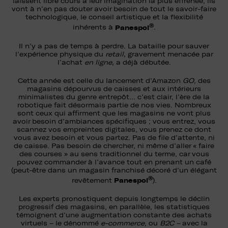
laissent libre cours à leur imagination la plus effrénée, ils
vont à n’en pas douter avoir besoin de tout le savoir-faire
technologique, le conseil artistique et la flexibilité
®
Panespol
inhérents à
.
Il n’y a pas de temps à perdre. La bataille pour sauver
l’expérience physique du
retail,
gravement menacée par
l’achat
en ligne,
a déjà débutée.
Cette année est celle du lancement d’Amazon
GO
, des
magasins dépourvus de caisses et aux intérieurs
minimalistes du genre entrepôt… c’est clair, l’ère de la
robotique fait désormais partie de nos vies. Nombreux
sont ceux qui affirment que les magasins ne vont plus
avoir besoin d’ambiances spécifiques ; vous entrez, vous
scannez vos empreintes digitales, vous prenez ce dont
vous avez besoin et vous partez. Pas de file d’attente, ni
de caisse. Pas besoin de chercher, ni même d’aller « faire
des courses » au sens traditionnel du terme, car vous
pouvez commander à l’avance tout en prenant un café
(peut-être dans un magasin franchisé décoré d’un élégant
®
Panespol
revêtement
).
Les experts pronostiquent depuis longtemps le déclin
progressif des magasins, en parallèle, les statistiques
témoignent d’une augmentation constante des achats
virtuels – le dénommé
e-commerce
, ou
B2C –
avec la