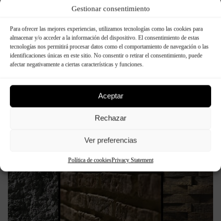
une vie limitée, parce qu’ils coïncident avec le
Gestionar consentimiento
lancement d’un produit, une période spécifique de
ventes ou la célébration d’un évènement particulier.
Para ofrecer las mejores experiencias, utilizamos tecnologías como las cookies para
En …
almacenar y/o acceder a la información del dispositivo. El consentimiento de estas
tecnologías nos permitirá procesar datos como el comportamiento de navegación o las
identificaciones únicas en este sitio. No consentir o retirar el consentimiento, puede
afectar negativamente a ciertas características y funciones.
Continue reading
Aceptar
TEXTURES: Lorsque les matériaux
Rechazar
racontent une histoire
Ver preferencias
Política de cookies
Privacy Statement