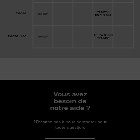
TPT-BTN
TX-036
MA-004
PT-BLN NVJ
TPT-7486 OSC
TX-036 7486
MA-004
TPT-7486
Vous avez
besoin de
notre aide ?
N’hésitez pas à nous contacter pour
toute question.