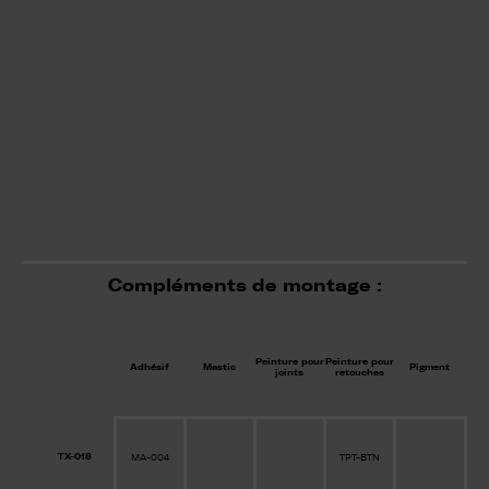
Compléments de montage :
Peinture pour
Peinture pour
Adhésif
Mastic
Pigment
joints
retouches
TX-018
MA-004
TPT-BTN