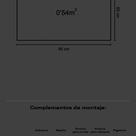
Complementos de montaje:
Pintura
Pintura
Adhesivo
Masilla
Pigmento
para juntas
para retoques