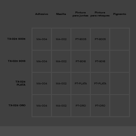
Pintura
Pintura
Adhesivo
Masilla
Pigmento
para juntas
para retoques
TX-025 9005
MA-004
MA-002
PT-9005
PT-9005
TX-025 9016
MA-004
MA-002
PT-9016
PT-9016
TX-025
MA-004
MA-002
PT-PLATA
PT-PLATA
PLATA
TX-025 ORO
MA-004
MA-002
PT-ORO
PT-ORO