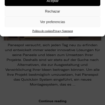
Aceptar
Rechazar
Ver preferencias
Política de cookies
Privacy Statement
Panespol versucht, sich jeden Tag neu zu erfinden
und entwickelt immer wieder innovative Lösungen für
seine Paneele und Ideen zum Umsetzen Ihrer
Projekte. Deshalb sind wir stets auf der Suche nach
Alternativen, die zur Ausgestaltung und
Verwirklichung Ihrer Ideen beitragen können. Um alle
Ihre Projekt bestmöglich umzusetzen, hat Panespol
das QuickJoin System eingeführt, ein neues
Montagesystem, das es …
Continue reading