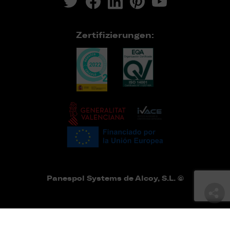
Zertifizierungen:
Panespol Systems de Alcoy, S.L. ©