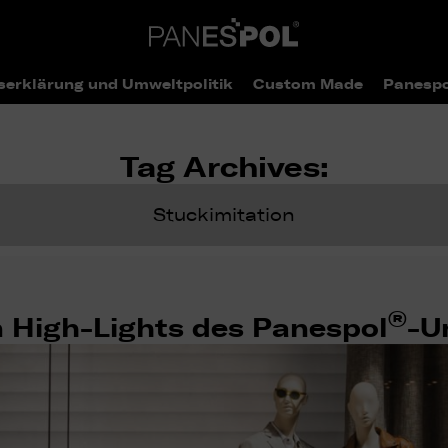
serklärung und Umweltpolitik
Custom Made
Panespo
Tag Archives:
Stuckimitation
®
 High-Lights des Panespol
-U