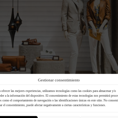
Gestionar consentimiento
 Jahr, neue Oberflächen! Panespol® präsentiert atembera
gewagte architektonische Wendungen und rustikale Ziegel
 ofrecer las mejores experiencias, utilizamos tecnologías como las cookies para almacenar y/o
t damit das Jahr 2018. 4 neue und gewagte Modelle aus dek
der a la información del dispositivo. El consentimiento de estas tecnologías nos permitirá proce
han ergänzen die BETON-Produktreihe: Endlich auf dem Ma
s como el comportamiento de navegación o las identificaciones únicas en este sitio. No consent
ichte, einfach zu installierende Oberfläche, die eine klassis
rar el consentimiento, puede afectar negativamente a ciertas características y funciones.
ockwand aufs Genauste imitiert (Bloque Hormigón); und z
aufsehenerregende ‘Beton-Ausführungen’, die …