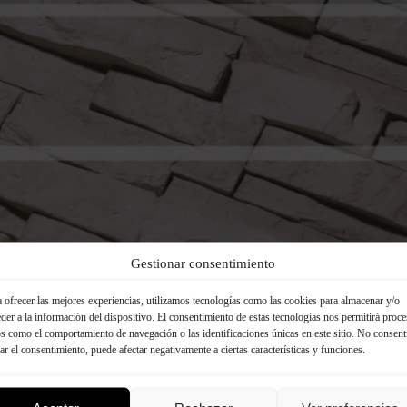
Gestionar consentimiento
 2019 verfolgt Panespol als strategische Ausrichtung die Ziel
tige Entwicklung der Vereinten Nationen und engagiert si
 ofrecer las mejores experiencias, utilizamos tecnologías como las cookies para almacenar y/o
der a la información del dispositivo. El consentimiento de estas tecnologías nos permitirá proce
sonders für den Fortschritt des Unternehmens im Bereich 
s como el comportamiento de navegación o las identificaciones únicas en este sitio. No consent
haltigkeit und des Umweltschutzes. Im Laufe der Jahre ha
rar el consentimiento, puede afectar negativamente a ciertas características y funciones.
en einen strengen Umweltplan mit klaren Zielen und ein
tigkeitsbericht entwickelt. Panespol verfügt außerdem üb