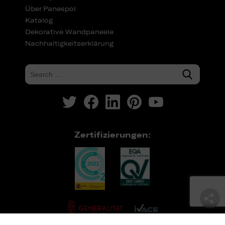
Über Panespol
Katalog
Dekorative Wandpaneele
Nachhaltigkeitserklärung
Zertifizierungen: