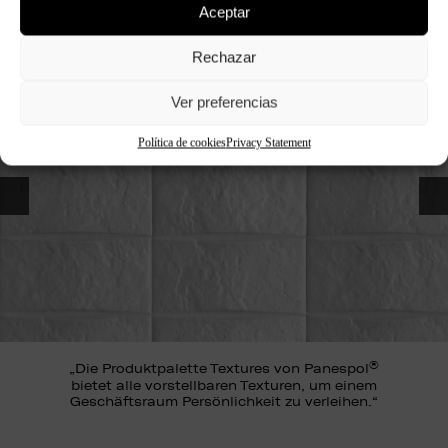
Aceptar
hin zur Montage.
Rechazar
Ver preferencias
Política de cookies
Privacy Statement
<
>
®
„Die Produktpalette Textures von Panespol
bietet alle vorstellbaren Texturen, um einem
Geschäftsraum Persönlichkeit zu verleihen.“