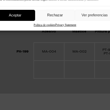
Complementi di mont
Aceptar
Rechazar
Ver preferencias
Política de cookies
Privacy Statement
Adesivo
Mastice
Pittura 
PT-
PX-199
MA-004
MA-002
PT-