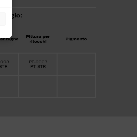
aggio:
Pittura per
per fughe
Pigmento
ritocchi
9003
PT-9003
STR
PT-STR