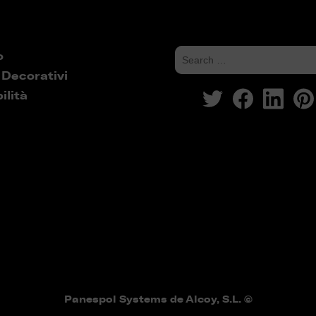
o
 Decorativi
ilità
Panespol Systems de Alcoy, S.L. ©