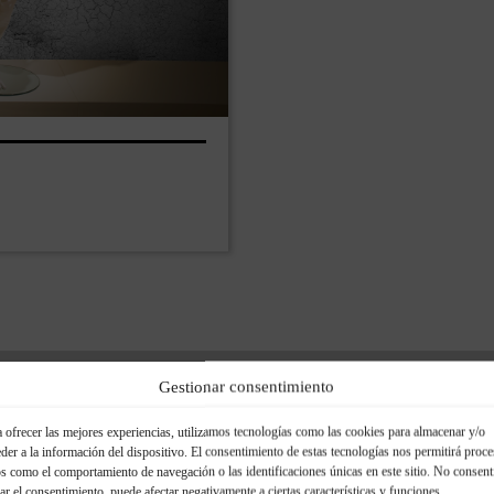
Gestionar consentimiento
Specificazioni tecniche
 ofrecer las mejores experiencias, utilizamos tecnologías como las cookies para almacenar y/o
der a la información del dispositivo. El consentimiento de estas tecnologías nos permitirá proce
s como el comportamiento de navegación o las identificaciones únicas en este sitio. No consent
rar el consentimiento, puede afectar negativamente a ciertas características y funciones.