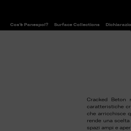
Cos’è Panespol?
Surface Collections
Dichiarazio
>
>
Home
Surface Collections
Catal
Cracked Beton n
caratteristiche c
che arricchisce q
rende una scelta 
spazi ampi e aper