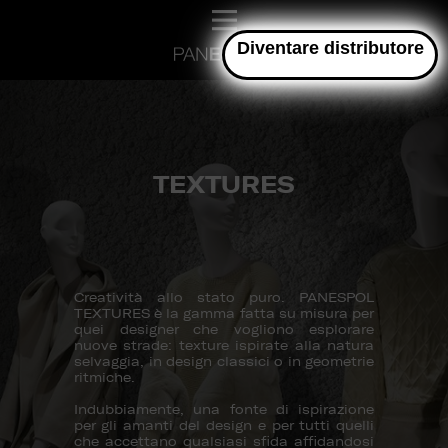
Diventare distributore
TEXTURES
Creatività allo stato puro. PANESPOL
TEXTURES è la gamma fatta su misura per
quei designer che vogliono esplorare
nuove strade: texture ispirate alla natura
selvaggia, in design classici o in geometrie
ritmiche.
Indubbiamente, una fonte di ispirazione
per gli amanti del design e per tutti quelli
che accettano qualsiasi sfida affidandosi