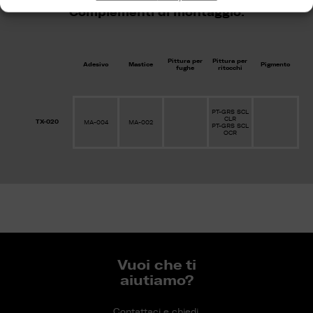
Complementi di montaggio:
Pittura per
Pittura per
Adesivo
Mastice
Pigmento
fughe
ritocchi
PT-GRS SCL
CLR
TX-020
MA-004
MA-002
PT-GRS SCL
OCR
Vuoi che ti
aiutiamo?
Contattaci e chiedi.