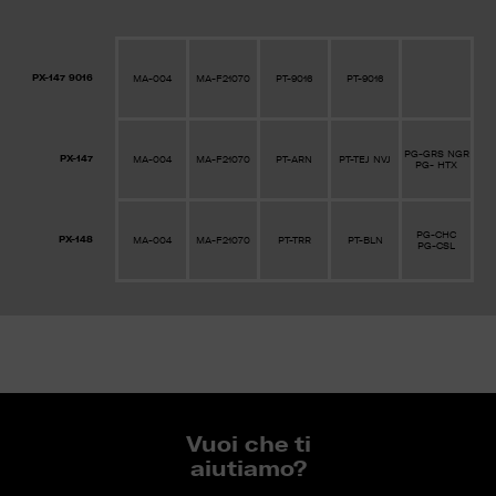
PX-147 9016
MA-004
MA-F21070
PT-9016
PT-9016
PG-GRS NGR
PX-147
MA-004
MA-F21070
PT-ARN
PT-TEJ NVJ
PG- HTX
PG-CHC
PX-148
MA-004
MA-F21070
PT-TRR
PT-BLN
PG-CSL
Vuoi che ti
aiutiamo?