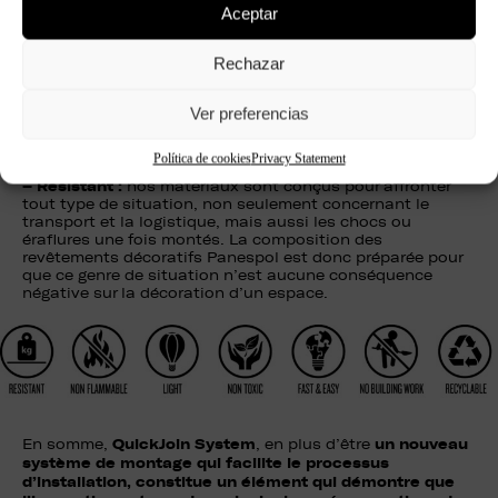
entendu, mais le plus surprenant demeure leur facilité
Aceptar
d’installation.
–
Non toxique :
les consommateurs sont de plus en plus
sensibilisés à la thématique de santé, et ils attachent une
Rechazar
plus grande importance aux propriétés et aux ingrédients
de ce qu’ils achètent. Une substance inerte telle que le
Ver preferencias
polyuréthane, est sûre, stable, parfaite pour tout type
d’activités commerciales, y compris pour celles
spécialisées en alimentation, comme les supermarchés
Política de cookies
Privacy Statement
ou les restaurants.
–
Résistant :
nos matériaux sont conçus pour affronter
tout type de situation, non seulement concernant le
transport et la logistique, mais aussi les chocs ou
éraflures une fois montés. La composition des
revêtements décoratifs Panespol est donc préparée pour
que ce genre de situation n’est aucune conséquence
négative sur la décoration d’un espace.
QuickJoin System
un nouveau
En somme,
, en plus d’être
système de montage qui facilite le processus
d’installation, constitue un élément qui démontre que