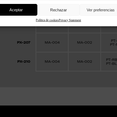
Adesivo
Mastice
Pittura 
Aceptar
Rechazar
Ver preferencias
Política de cookies
Privacy Statement
PT-
PX-208
MA-004
MA-002
PT-
PT-
PX-207
MA-004
MA-002
PT-
PT-RB
PX-210
MA-004
MA-002
PT-BL