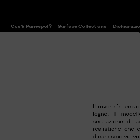
Cos’è Panespol?
Surface Collections
Dichiarazio
>
>
Home
Surface Collections
Catal
Il rovere è senza
legno. Il model
sensazione di ac
realistiche che 
dinamismo visivo e