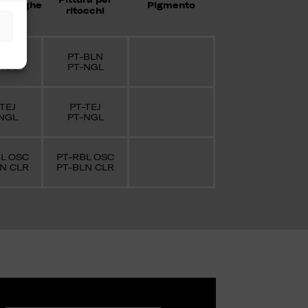
per fughe
Pigmento
ritocchi
BLN
PT-BLN
NGL
PT-NGL
TEJ
PT-TEJ
NGL
PT-NGL
L OSC
PT-RBL OSC
N CLR
PT-BLN CLR