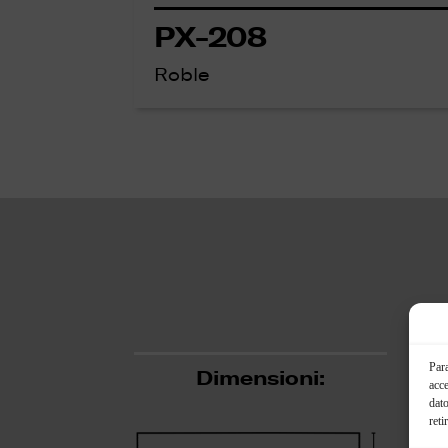
PX-208
Roble
Para
Dimensioni:
acce
dato
reti