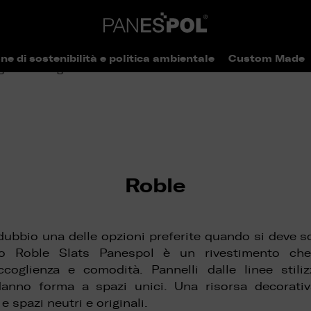
ne di sostenibilità e politica ambientale
Custom Made
>
> Roble
ogo
Catalogo
Roble
 dubbio una delle opzioni preferite quando si deve sc
lo Roble Slats Panespol è un rivestimento ch
coglienza e comodità. Pannelli dalle linee stiliz
danno forma a spazi unici. Una risorsa decorati
 spazi neutri e originali.