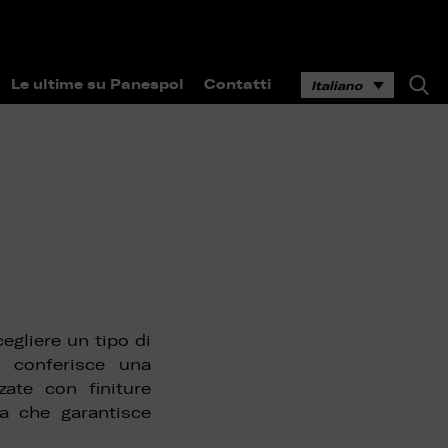
Le ultime su Panespol
Contatti
Italiano
egliere un tipo di
e conferisce una
zate con finiture
va che garantisce