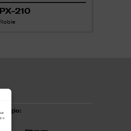
PX-210
Roble
aggio:
sar
ir o
Pittura per