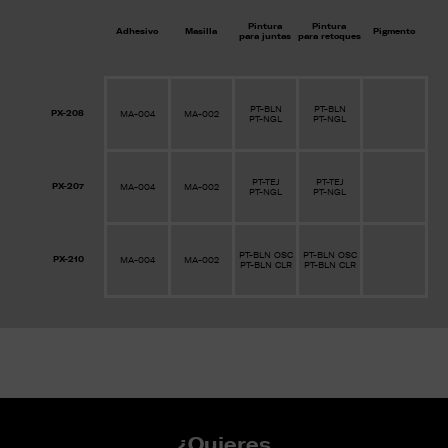
Pintura
Pintura
Adhesivo
Masilla
Pigmento
para juntas
para retoques
PT-BLN
PT-BLN
PX-208
MA-004
MA-002
PT-NGL
PT-NGL
PT-TEJ
PT-TEJ
PX-207
MA-004
MA-002
PT-NGL
PT-NGL
PT-BLN OSC
PT-BLN OSC
PX-210
MA-004
MA-002
PT-BLN CLR
PT-BLN CLR
¿Quieres