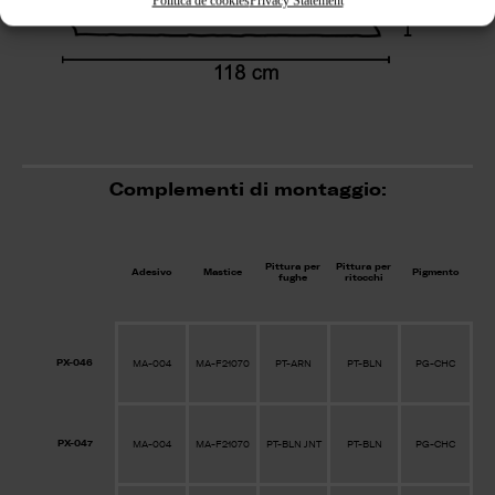
Política de cookies
Privacy Statement
Complementi di montaggio:
Pittura per
Pittura per
Adesivo
Mastice
Pigmento
fughe
ritocchi
PX-046
MA-004
MA-F21070
PT-ARN
PT-BLN
PG-CHC
PX-047
MA-004
MA-F21070
PT-BLN JNT
PT-BLN
PG-CHC