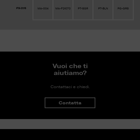
PX-076
MA-004
MA-F21070
PT-SGR
PT-BLN
PG-GRS
Vuoi che ti
aiutiamo?
Contattaci e chiedi.
Contatta