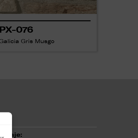
PX-076
Galicia Gris Musgo
ntaje:
sar