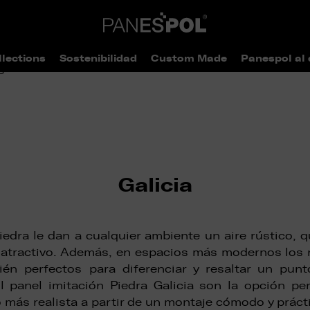
llections
Sostenibilidad
Custom Made
Panespol al 
>
> Galicia
ogo
Stones
Galicia
edra le dan a cualquier ambiente un aire rústico, 
atractivo. Además, en espacios más modernos los 
én perfectos para diferenciar y resaltar un pun
El panel imitación Piedra Galicia son la opción pe
 más realista a partir de un montaje cómodo y práct