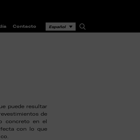
día
Contacto
Español
que puede resultar
revestimientos de
to concreto en el
rfecta con lo que
ico.