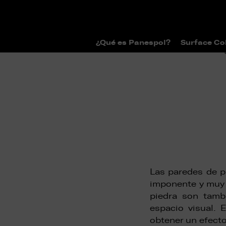
¿Qué es Panespol?
Surface Co
>
>
Home
Surface Collections
Catál
Las paredes de pi
imponente y muy 
piedra son tambi
espacio visual. 
obtener un efecto