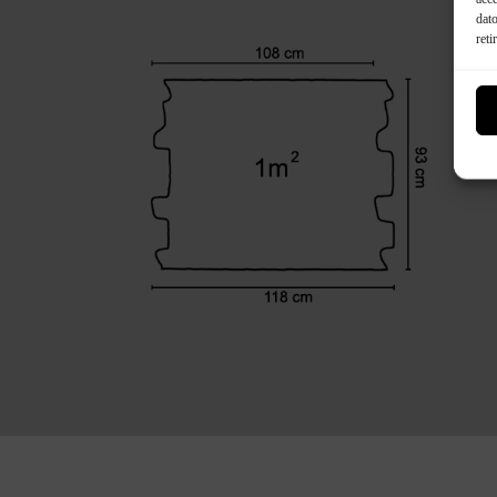
dato
reti