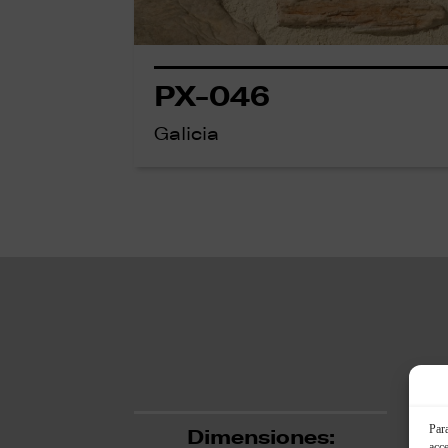
PX-046
Galicia
Para
Dimensiones:
acce