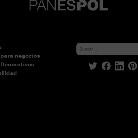
o
 para negocios
 Decorativos
ilidad