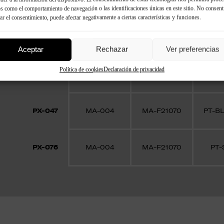
s como el comportamiento de navegación o las identificaciones únicas en este sitio. No consent
rar el consentimiento, puede afectar negativamente a ciertas características y funciones.
Pin
Adhesivo
Masilla
para 
Aceptar
Rechazar
Ver preferencias
Política de cookies
Declaración de privacidad
PX-046
MA-004
MA-F21070
PT-
PX-047
MA-004
MA-F21070
PT-BL
PX-076
MA-004
MA-F21070
PT-