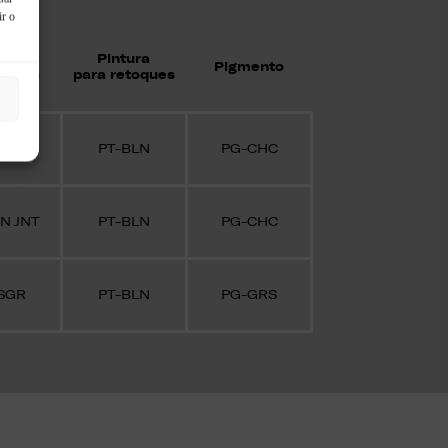
ir o
tura
Pintura
Pigmento
juntas
para retoques
ARN
PT-BLN
PG-CHC
N JNT
PT-BLN
PG-CHC
SGR
PT-BLN
PG-GRS