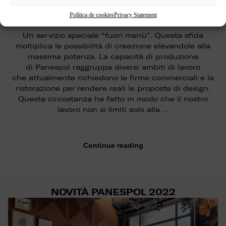
Política de cookies
Privacy Statement
Un servizio speciale “fuori menù”. Questa sfida
moltiplica le possibilità di creazione elevandole alla
massima potenza. La capacità di produzione
di Panespol raggruppa diversi ambiti di lavoro
che attualmente richiedono le firme commerciali e la
ristorazione per rendere reali le proposte di design.
Questa circostanza ha fatto in modo che il nostro
lavoro non si limiti solo alla …
Continue reading
NOVITÀ PANESPOL 2022