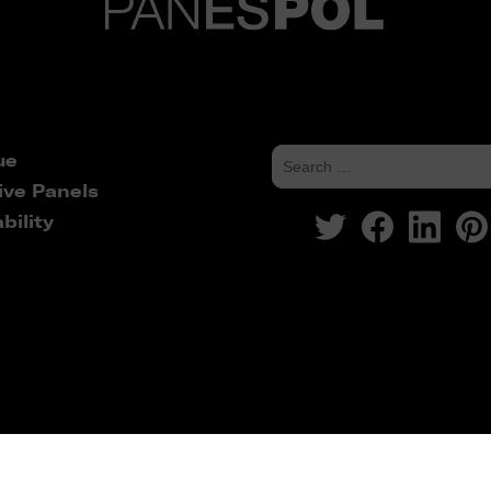
ue
ive Panels
bility