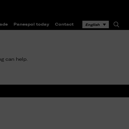
ade
Panespol today
Contact
English
ng can help.