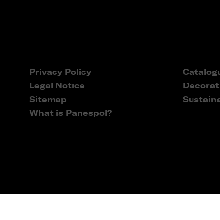
Privacy Policy
Catalog
Legal Notice
Decorat
Sitemap
Sustaina
What is Panespol?