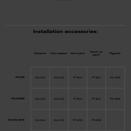
Installation accessories:
Touch up
Adhesive
Joint sealant
Joint paint
Pigment
paint
PX-018
MA-004
MA-002
PT-BLN
PT-BLN
PG-GRS
PX-018RW
MA-004
MA-002
PT-BLN
PT-BLN
PG-BEG
PX-018 9016
MA-004
MA-002
PT-9016
PT-9016