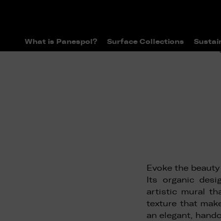
What is Panespol?
Surface Collections
Sustai
>
>
Home
Surface Collections
Catal
Evoke the beauty 
Its organic desi
artistic mural t
texture that mak
an elegant, handcr