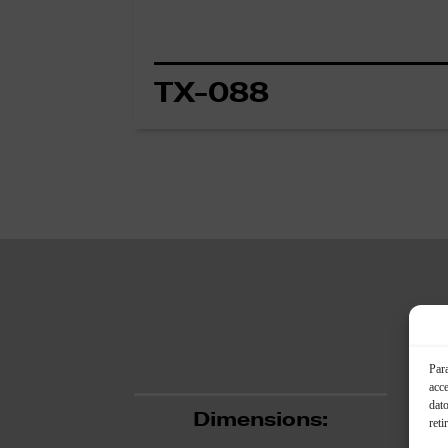
TX-088
Para
acce
dato
Dimensions:
reti