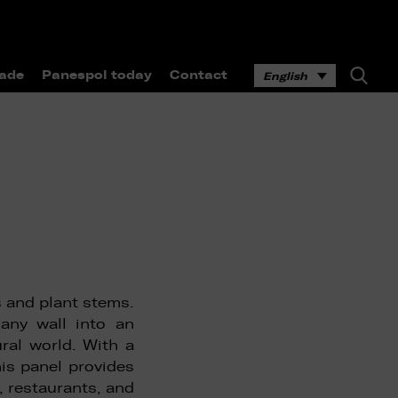
ade
Panespol today
Contact
English
s and plant stems.
 any wall into an
ral world. With a
is panel provides
s, restaurants, and