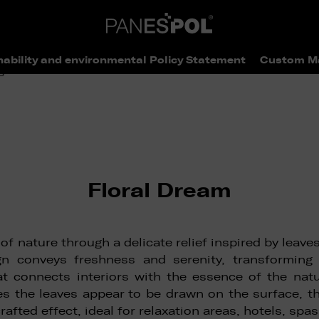
nability and environmental Policy Statement
Custom M
>
> Floral Dream
ogue
Flores
Floral Dream
of nature through a delicate relief inspired by leave
gn conveys freshness and serenity, transforming
hat connects interiors with the essence of the natu
es the leaves appear to be drawn on the surface, th
afted effect, ideal for relaxation areas, hotels, spa