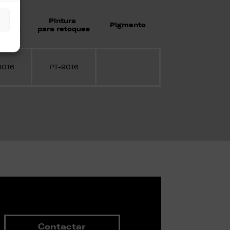
tura
Pintura
Pigmento
juntas
para retoques
9016
PT-9016
Contactar