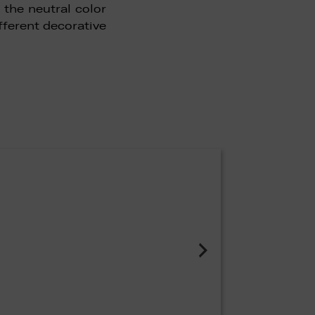
the neutral color
ifferent decorative
l