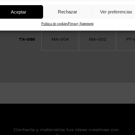
Aceptar
Rechazar
Ver preferencias
Pin
Adhesivo
Masilla
para 
Política de cookies
Privacy Statement
TX-088
MA-004
MA-002
PT-
Contacta y materializa tus ideas creativas con