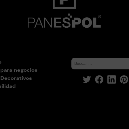
o
 para negocios
 Decorativos
ilidad