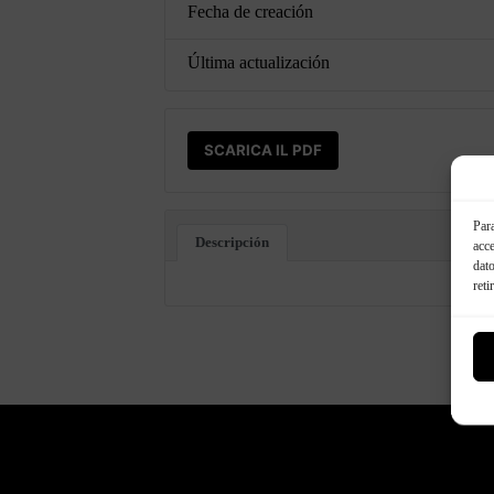
Fecha de creación
Última actualización
SCARICA IL PDF
Para
Descripción
acce
dato
reti