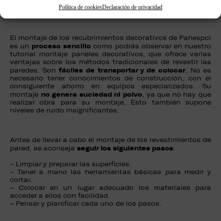
Política de cookies
Declaración de privacidad
El
montaje
de los
recubrimientos decorativos de Panespol
proceso sencillo
es un
como podrás observar en nuestro
tutorial montaje paneles decorativos, que ofrece varias
ventajas sobre los métodos tradicionales de revestir las
fáciles de transportar y de colocar
paredes. Son
. No es
necesario tener conocimientos de construcción, con el
consiguiente ahorro en equipos especializados. Su
no genera suciedad ni polvo
montaje
, ya que no hay que
realizar obra para su montaje. Esto también supone
niveles de ruido insignificantes.
Antes de llevar a cabo el montaje de los revestimientos de
seguir los siguientes pasos
pared, se aconseja
:
– Limpiar y preparar las superficies.
– Tener a mano las herramientas básicas para medir y
cortar.
– Colocar en un lugar adecuado los materiales para
acceder a ellos con facilidad.
– Pensar y planificar cada uno de los pasos.