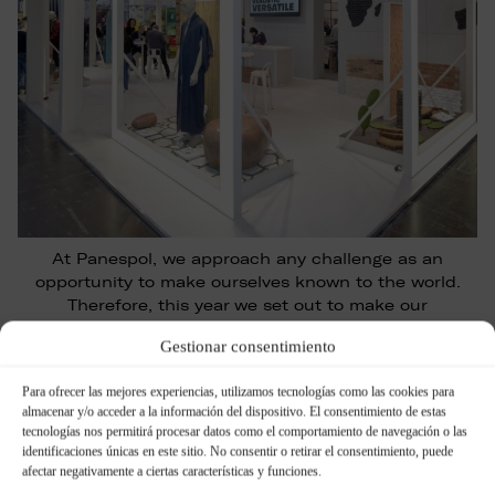
At Panespol, we approach any challenge as an
opportunity to make ourselves known to the world.
Therefore, this year we set out to make our
participation in EuroShop 2020, the most important
Gestionar consentimiento
trade show in the retail sector, an unforgettable
adventure. Panespol surprised trade show visitors
Para ofrecer las mejores experiencias, utilizamos tecnologías como las cookies para
once again thanks to an exclusive stand made from
almacenar y/o acceder a la información del dispositivo. El consentimiento de estas
the …
tecnologías nos permitirá procesar datos como el comportamiento de navegación o las
identificaciones únicas en este sitio. No consentir o retirar el consentimiento, puede
afectar negativamente a ciertas características y funciones.