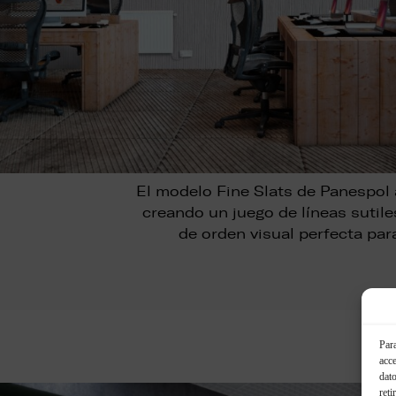
El modelo Fine Slats de Panespol a
creando un juego de líneas sutil
de orden visual perfecta para
Para
acce
dato
reti