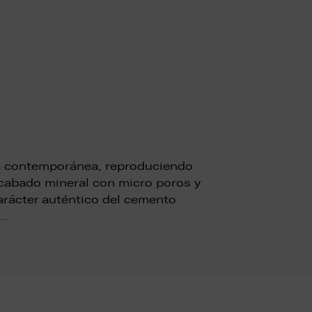
ura contemporánea, reproduciendo
 acabado mineral con micro poros y
arácter auténtico del cemento
 …