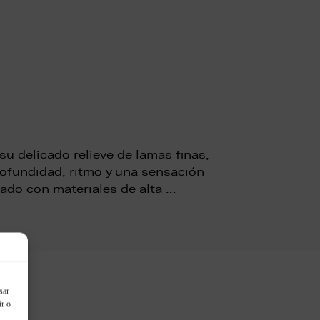
su delicado relieve de lamas finas,
rofundidad, ritmo y una sensación
icado con materiales de alta …
sar
ir o