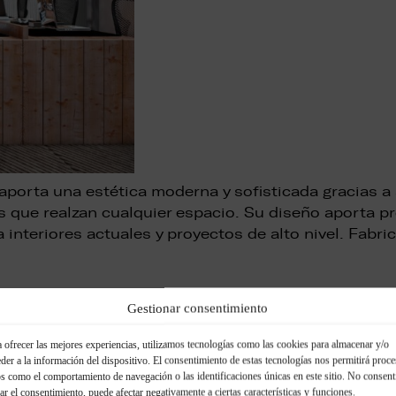
porta una estética moderna y sofisticada gracias a 
es que realzan cualquier espacio. Su diseño aporta p
 interiores actuales y proyectos de alto nivel. Fabr
Seguir leyendo
Gestionar consentimiento
 ofrecer las mejores experiencias, utilizamos tecnologías como las cookies para almacenar y/o
der a la información del dispositivo. El consentimiento de estas tecnologías nos permitirá proce
Tetris
s como el comportamiento de navegación o las identificaciones únicas en este sitio. No consent
rar el consentimiento, puede afectar negativamente a ciertas características y funciones.