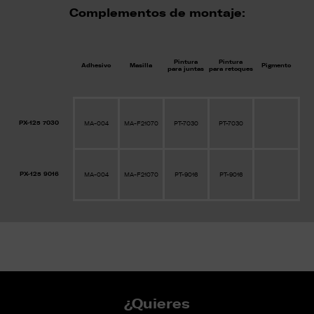
Complementos de montaje:
Pintura
Pintura
Adhesivo
Masilla
Pigmento
para juntas
para retoques
PX-125 7030
MA-004
MA-F21070
PT-7030
PT-7030
PX-125 9016
MA-004
MA-F21070
PT-9016
PT-9016
¿Quieres