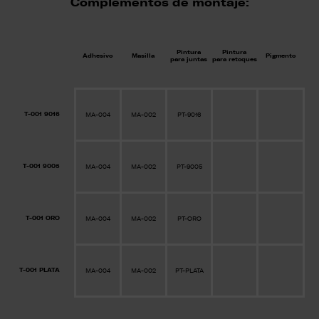
Complementos de montaje:
Pintura
Pintura
Adhesivo
Masilla
Pigmento
para juntas
para retoques
T-001 9016
MA-004
MA-002
PT-9016
T-001 9005
MA-004
MA-002
PT-9005
T-001 ORO
MA-004
MA-002
PT-ORO
T-001 PLATA
MA-004
MA-002
PT-PLATA