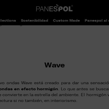
llections
Sostenibilidad
Custom Made
Panespol al 
>
> Wave
ogo
Catálogo
Wave
ivo ondas Wave está creado para dar una sensaci
ondas en efecto hormigón
. Lo que antes se busca
se convierte en la estrella del ambiente. El hormigón
ectura si no también, en interiorismo.