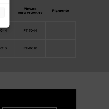
tura
Pintura
Pigmento
juntas
para retoques
7044
PT-7044
9016
PT-9016