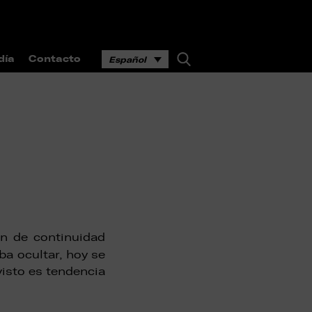
día
Contacto
Español
ón de continuidad
ba ocultar, hoy se
 visto es tendencia