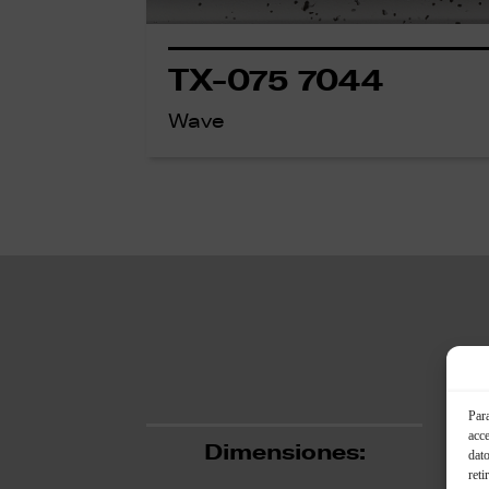
TX-075 7044
Wave
Para
acce
Dimensiones:
dato
reti