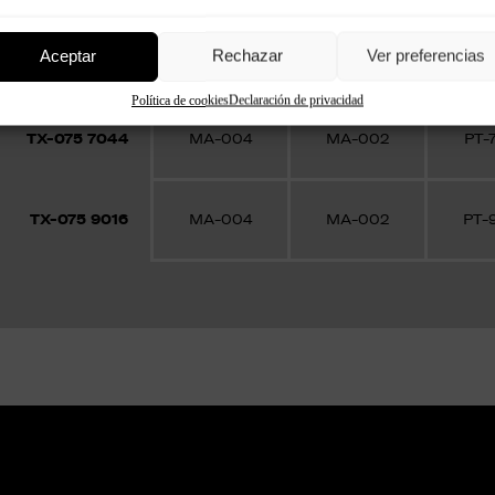
Pin
Adhesivo
Masilla
Aceptar
Rechazar
Ver preferencias
para 
Política de cookies
Declaración de privacidad
TX-075 7044
MA-004
MA-002
PT-
TX-075 9016
MA-004
MA-002
PT-