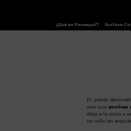
¿Qué es Panespol?
Surface Co
>
>
Home
Surface Collections
Catál
El panel decorat
anchas 
con sus
deja a la vista y 
no sólo en arquit