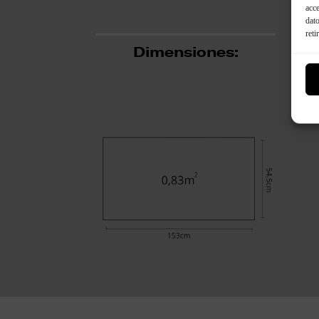
acce
dato
reti
Dimensiones: