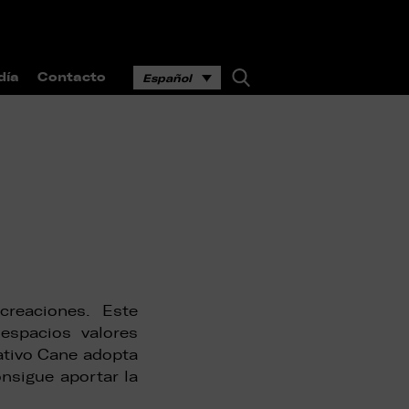
día
Contacto
Español
reaciones. Este
 espacios valores
rativo Cane adopta
nsigue aportar la