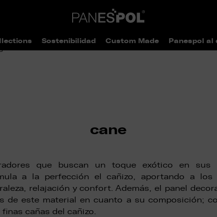
llections
Sostenibilidad
Custom Made
Panespol al 
>
> cane
ogo
Wood
cane
oradores que buscan un toque exótico en sus c
mula a la perfección el cañizo, aportando a los
aleza, relajación y confort. Además, el panel deco
cas de este material en cuanto a su composición; co
 finas cañas del cañizo.