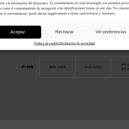
der a la información del dispositivo. El consentimiento de estas tecnologías nos permitirá proce
s como el comportamiento de navegación o las identificaciones únicas en este sitio. No consent
rar el consentimiento, puede afectar negativamente a ciertas características y funciones.
Complementos de mo
Aceptar
Rechazar
Ver preferencias
Pin
Adhesivo
Masilla
Política de cookies
Declaración de privacidad
para 
PT-
P-186
MA-004
MA-002
PT-