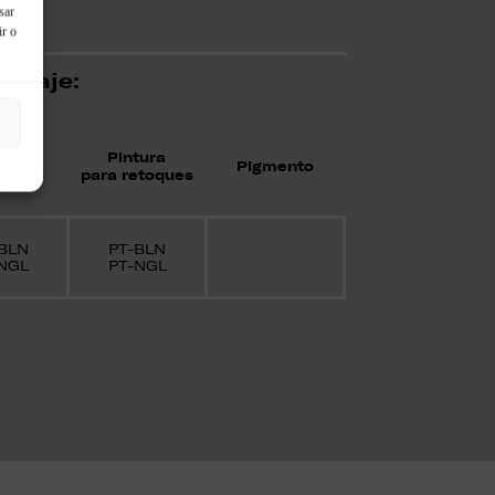
sar
ir o
ntaje:
tura
Pintura
Pigmento
juntas
para retoques
BLN
PT-BLN
NGL
PT-NGL