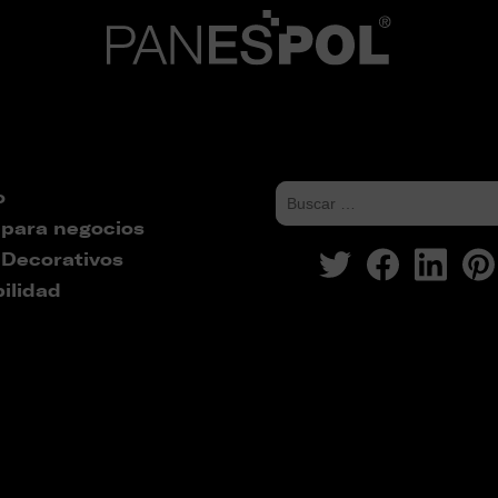
o
 para negocios
 Decorativos
ilidad