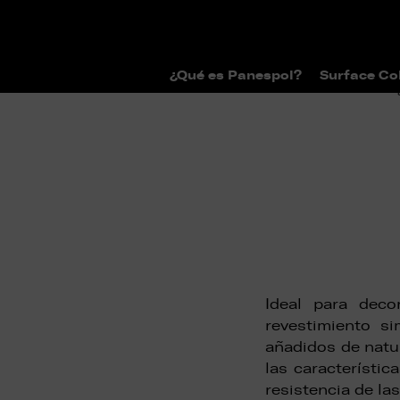
¿Qué es Panespol?
Surface Co
>
>
Home
Surface Collections
Catál
Ideal para dec
revestimiento si
añadidos de natur
las característi
resistencia de las