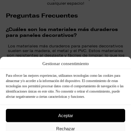
cualquier espacio!
Preguntas Frecuentes
¿Cuáles son los materiales más duraderos
para paneles decorativos?
Los materiales más duraderos para paneles decorativos
suelen ser la madera, el metal y el PVC. Estos materiales
son resistentes al desgaste y fáciles de limpiar, lo que los
hace ideales para áreas de alto tráfico.
Gestionar consentimiento
¿Es difícil instalar paneles decorativos?
Para ofrecer las mejores experiencias, utilizamos tecnologías como las cookies para
almacenar y/o acceder a la información del dispositivo. El consentimiento de estas
La dificultad de la instalación de paneles decorativos
tecnologías nos permitirá procesar datos como el comportamiento de navegación o las
depende del tipo de panel y del material. En general,
identificaciones únicas en este sitio. No consentir o retirar el consentimiento, puede
muchos paneles decorativos son relativamente fáciles de
instalar, especialmente aquellos que vienen en forma de
afectar negativamente a ciertas características y funciones.
paneles prefabricados.
¿Dónde puedo comprar paneles
Aceptar
decorativos?
Rechazar
Los paneles decorativos pueden encontrarse en tiendas