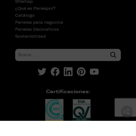
Sitemap
¿Qué es Panespol?
Catálogo
Paneles para negocios
Paneles Decorativos
Sostenibilidad
Certificaciones: