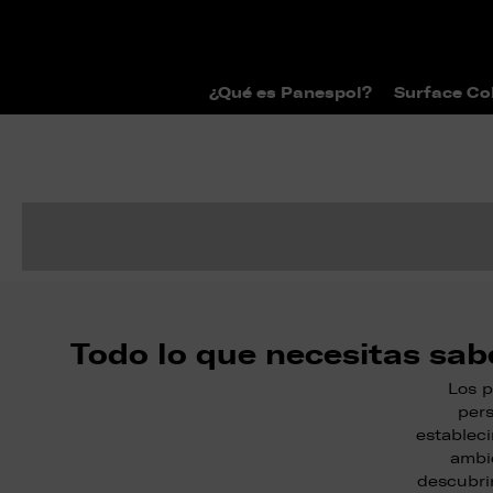
¿Qué es Panespol?
Surface Co
Todo lo que necesitas sab
Los p
pers
establec
ambie
descubri