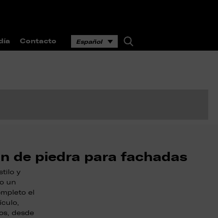
día
Contacto
Español
ón de piedra para fachadas
tilo y
 o un
mpleto el
ículo,
os, desde