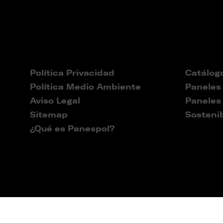
Política Privacidad
Catálog
Política Medio Ambiente
Paneles
Aviso Legal
Paneles
Sitemap
Sostenib
¿Qué es Panespol?