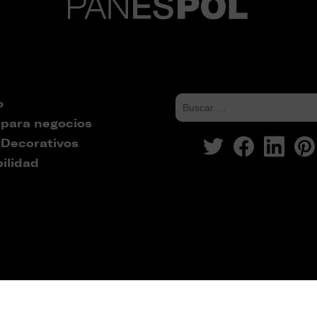
o
 para negocios
 Decorativos
ilidad