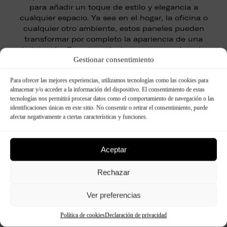
para añadir un toque de estilo y elegancia a
cualquier espacio. Ya sea en el hogar, la oficina o
cualquier otro ambiente, estos paneles pueden
transformar por completo la apariencia de una
habitación. En este artículo, vamos a explorar la
Gestionar consentimiento
amplia variedad de paneles decorativos disponibles,
así como …
Para ofrecer las mejores experiencias, utilizamos tecnologías como las cookies para
almacenar y/o acceder a la información del dispositivo. El consentimiento de estas
tecnologías nos permitirá procesar datos como el comportamiento de navegación o las
Seguir leyendo
identificaciones únicas en este sitio. No consentir o retirar el consentimiento, puede
afectar negativamente a ciertas características y funciones.
Aceptar
Cómo forrar paredes fácilmente: Paso a
paso
Rechazar
Introducción Los paneles decorativos son elementos
versátiles que pueden transformar por completo la
Ver preferencias
apariencia de un espacio. Ya sea en interiores o
exteriores, estos paneles pueden añadir textura, color
Política de cookies
Declaración de privacidad
y estilo a cualquier lugar. En este artículo,