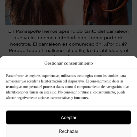
En Panespol® hemos aprendido tanto del camaleón
que ya lo tenemos interiorizado, forma parte de
nosotros. El camaleón es comunicación. ¿Por qué?
Porque todo el realismo, el estilo, la durabilidad y el
respeto por el medio ambiente que solo nuestros
Gestionar consentimiento
revestimientos de poliuretano pueden ofrecer, se
basa en un pequeño truco aprendido durante
Para ofrecer las mejores experiencias, utilizamos tecnologías como las cookies para
millones de años …
almacenar y/o acceder a la información del dispositivo. El consentimiento de estas
tecnologías nos permitirá procesar datos como el comportamiento de navegación o las
identificaciones únicas en este sitio. No consentir o retirar el consentimiento, puede
Seguir leyendo
afectar negativamente a ciertas características y funciones.
Aceptar
No hay misión imposible para
Rechazar
®
Panespol