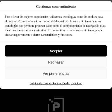
Gestionar consentimiento
Todo lo que necesitas saber sobre el
revestimiento de pared exterior de PVC
Para ofrecer las mejores experiencias, utilizamos tecnologías como las cookies para
Los paneles decorativos son una excelente manera
almacenar y/o acceder a la información del dispositivo. El consentimiento de estas
de agregar un toque único y elegante a tus espacios.
tecnologías nos permitirá procesar datos como el comportamiento de navegación o las
identificaciones únicas en este sitio. No consentir o retirar el consentimiento, puede
Ya sea que estés buscando darle vida a una pared
afectar negativamente a ciertas características y funciones.
aburrida o simplemente quieres agregar un elemento
de diseño interesante a tu hogar u oficina, los
paneles decorativos ofrecen una amplia gama de
Aceptar
opciones para todos los gustos …
Rechazar
Seguir leyendo
Ver preferencias
Política de cookies
Declaración de privacidad