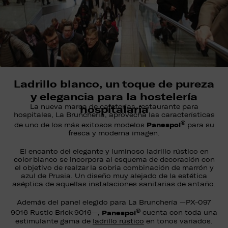
Ladrillo blanco, un toque de pureza
y elegancia para la hostelería
La nueva marca de cafeterías-restaurante para
hospitalaria
hospitales, La Brunchería, aprovecha las características
®
Panespol
de uno de los más exitosos modelos
para su
fresca y moderna imagen.
El encanto del elegante y luminoso ladrillo rústico en
color blanco se incorpora al esquema de decoración con
el objetivo de realzar la sobria combinación de marrón y
azul de Prusia. Un diseño muy alejado de la estética
aséptica de aquellas instalaciones sanitarias de antaño.
Además del panel elegido para La Brunchería —PX-097
®
Panespol
9016 Rustic Brick 9016—,
cuenta con toda una
estimulante gama de
ladrillo rústico
en tonos variados.