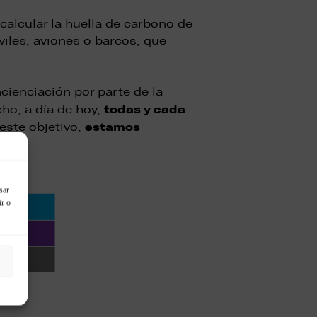
alcular la huella de carbono de
iles, aviones o barcos, que
ienciación por parte de la
todas y cada
cho, a día de hoy,
estamos
 este objetivo,
.
sar
ir o