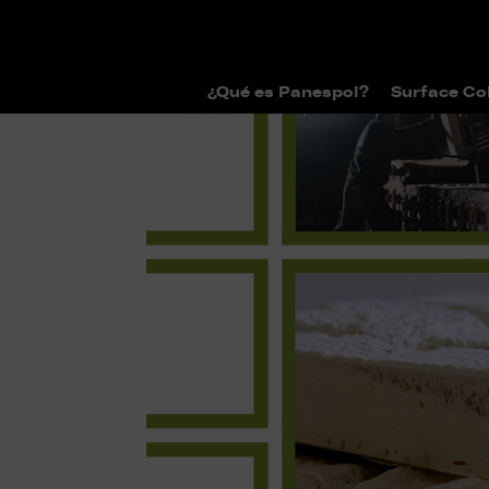
¿Qué es Panespol?
Surface Co
>
>
Home
Panespol al día
Somos pro