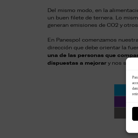
Del mismo modo, en la alimentaci
un buen filete de ternera. Lo mis
generan emisiones de CO2 y otros
En Panespol comenzamos nuestra p
dirección que debe orientar la fue
una de las personas que compar
dispuestas a mejorar
y nos senti
Para
acce
dato
reti