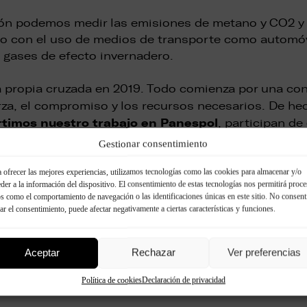
ón podemos medir las emisiones de metano y CO2 y c
mo con el uso de medios de transporte como automóv
 gases de efecto invernadero.
ropia cruzada en 2019. Todo comienza por una conc
rza, el compromiso y los recursos necesarios. De he
timos nuestro trabajo en Panespol
, participan de
mos orgullosas de los logros que se van obteniendo
Gestionar consentimiento
 ofrecer las mejores experiencias, utilizamos tecnologías como las cookies para almacenar y/o
der a la información del dispositivo. El consentimiento de estas tecnologías nos permitirá proce
s como el comportamiento de navegación o las identificaciones únicas en este sitio. No consent
rar el consentimiento, puede afectar negativamente a ciertas características y funciones.
Aceptar
Rechazar
Ver preferencias
Política de cookies
Declaración de privacidad