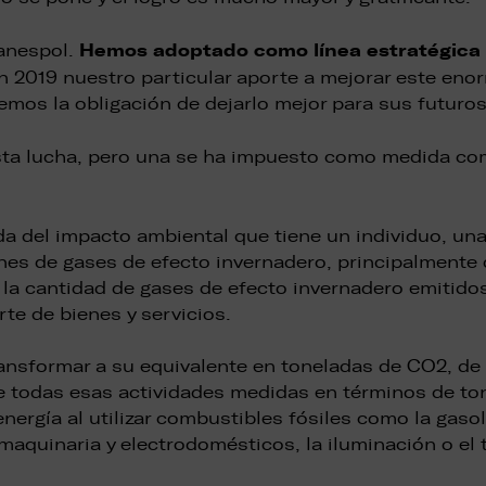
Hemos adoptado como línea estratégica e
anespol.
 2019 nuestro particular aporte a mejorar este enor
emos la obligación de dejarlo mejor para sus futuros
ta lucha, pero una se ha impuesto como medida co
a del impacto ambiental que tiene un individuo, un
es de gases de efecto invernadero, principalmente 
a la cantidad de gases de efecto invernadero emitido
te de bienes y servicios.
ansformar a su equivalente en toneladas de CO2, de
e todas esas actividades medidas en términos de to
rgía al utilizar combustibles fósiles como la gasolin
 maquinaria y electrodomésticos, la iluminación o el 