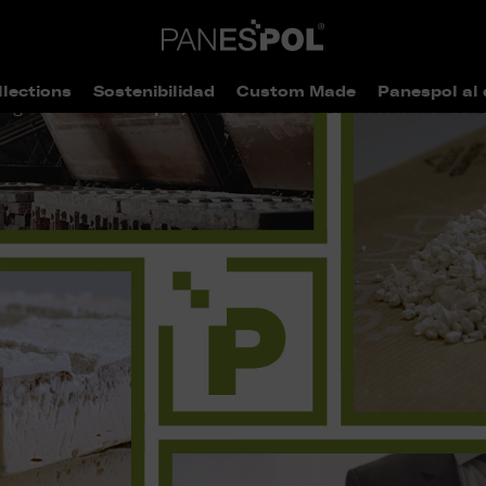
llections
Sostenibilidad
Custom Made
Panespol al 
> Panespol, de nuevo lidera su sector: esta vez
tagonistas