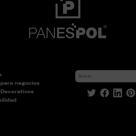
o
 para negocios
 Decorativos
ilidad