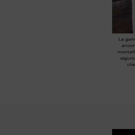
La gam
encon
montaña
alguno
cli