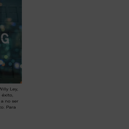
illy Ley,
éxito,
 a no ser
o. Para