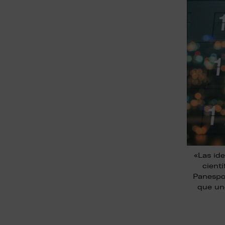
«Las ide
cient
Panespol
que un