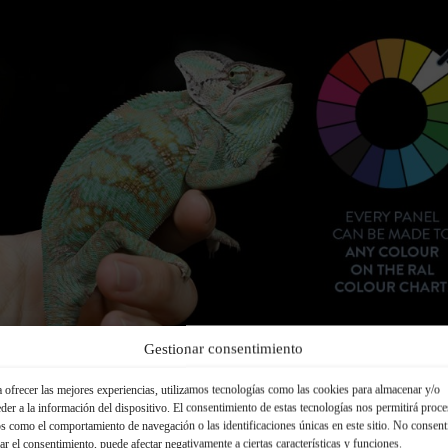
Gestionar consentimiento
 ofrecer las mejores experiencias, utilizamos tecnologías como las cookies para almacenar y/o
 subestime la importancia de crear un stand con una pre
der a la información del dispositivo. El consentimiento de estas tecnologías nos permitirá proce
 y dinámica en las ferias de muestras y en los espacios de 
s como el comportamiento de navegación o las identificaciones únicas en este sitio. No consent
los congresos Estos eventos ofrecen una gran oportunidad 
rar el consentimiento, puede afectar negativamente a ciertas características y funciones.