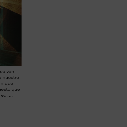
ico van
e nuestro
ún que
puesto que
red, …