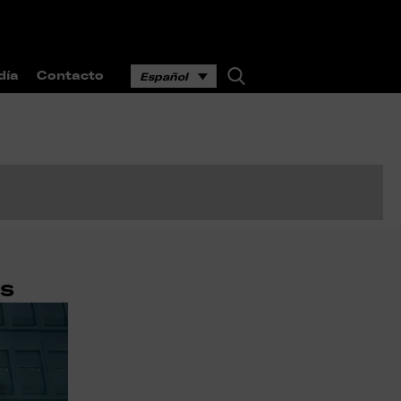
día
Contacto
Español
as