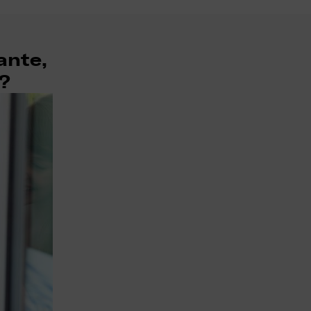
ante,
a?