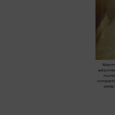
Mientr
adquirie
mundo
compartir
estás