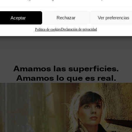
entar el volumen de negocio, ya que es en ellos donde se
nuevos clientes. No obstante, la oferta es amplia …
Aceptar
Rechazar
Ver preferencias
Política de cookies
Declaración de privacidad
Seguir leyendo
Amamos las superficies.
Amamos lo que es real.