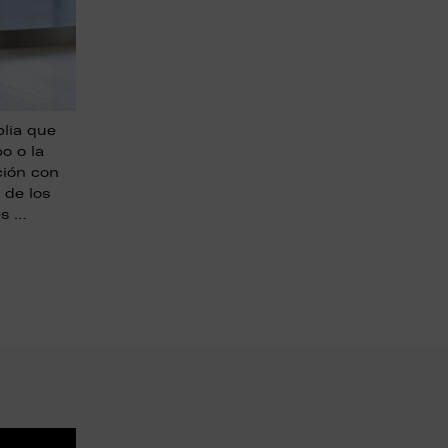
lia que
o o la
ción con
 de los
es …